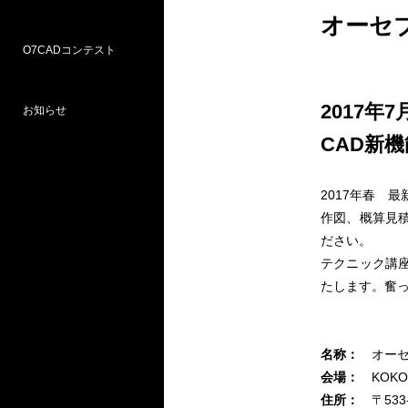
オーセ
O7CADコンテスト
Weラーニングパス
研修
WEB研修予約サイト
WEBセミナー
図面作図支援サービス
お問い合わせ窓口
2017年7
お知らせ
プロ部門
学校部門
CAD新
第18回 受賞
第16回 応募
第15回 受賞
2017年春 
作図、概算見積
ださい。
テクニック講座
たします。奮
名称：
オーセ
会場：
KOKO
住所：
〒53