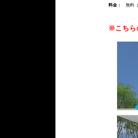
料金：
無料（定
※こちら