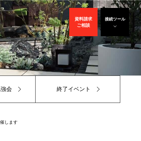
資料請求
接続ツール
ご相談
遠隔サポート
WEBデモ
サポート
サリバン先生
勉強会
終了イベント
開催します