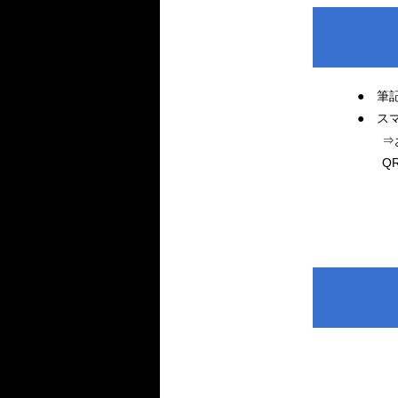
● 筆
● ス
⇒お持
QRコ