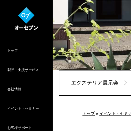
トップ
製品・支援サービス
エクステリア展示会
会社情報
O7CAD
Cambridge
HOPWEB!
カタリノ
SpeedPlanner
設計支援
イベント・セミナー
オーセブンとは
会社概要
所在地
採用情報
パース作品集
お客様インタ
推奨システム
トップ
»
イベント・セミ
お客様サポート