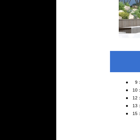
●
0
9
● 10
● 1
● 13
● 1