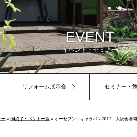
EVENT
イベント・セミナー
リフォーム展示会
セミナー・
ビュー
環境
ナー
»
04終了イベント一覧
» オーセブン・キャラバン2017 大阪会場