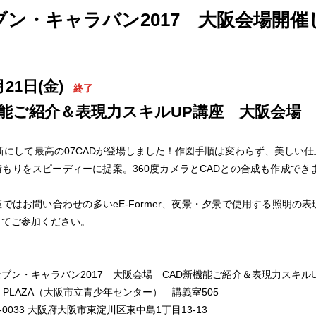
ブン・キャラバン2017 大阪会場開催
月21日(金)
終了
機能ご紹介＆表現力スキルUP講座 大阪会場
作品
サイト
作品
最新にして最高の07CADが登場しました！作図手順は変わらず、美しい
もりをスピーディーに提案。360度カメラとCADとの合成も作成できま
ではお問い合わせの多いeE-Former、夜景・夕景で使用する照明の
ってご参加ください。
ブン・キャラバン2017 大阪会場 CAD新機能ご紹介＆表現力スキル
 PLAZA（大阪市立青少年センター） 講義室505
3-0033 大阪府大阪市東淀川区東中島1丁目13-13