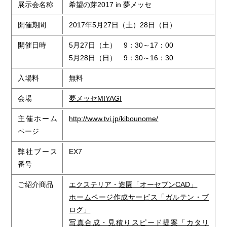
展示会名称
希望の芽2017 in 夢メッセ
開催期間
2017年5月27日（土）28日（日）
開催日時
5月27日（土） 9：30～17：00
5月28日（日） 9：30～16：30
入場料
無料
会場
夢メッセMIYAGI
主催ホーム
http://www.tvi.jp/kibounome/
ページ
弊社ブース
EX7
番号
ご紹介商品
エクステリア・造園「オーセブンCAD」
ホームページ作成サービス「ガルテン・ブ
ログ」
写真合成・見積りスピード提案「カタリ