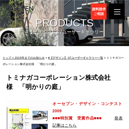
資料請求
ご相談
PRODUCTS
#【デザイン】 07ユーザーギャラリー
トップ »
2015年までのお知らせ
»
#【デザイン】 07ユーザーギャラリー一覧
» トミナガコー
ポレーション株式会社様 「明かりの庭」
トミナガコーポレーション株式会社
様 「明かりの庭」
オーセブン・デザイン・コンテスト
2009
■■■特別賞 受賞作品■■■
発表
記事はこちら