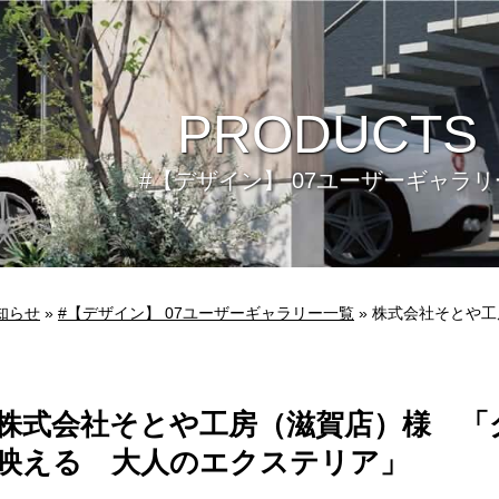
PRODUCTS
#【デザイン】 07ユーザーギャラリ
知らせ
»
#【デザイン】 07ユーザーギャラリー一覧
» 株式会社そとや
ビュー
環境
株式会社そとや工房（滋賀店）様 「
映える 大人のエクステリア」