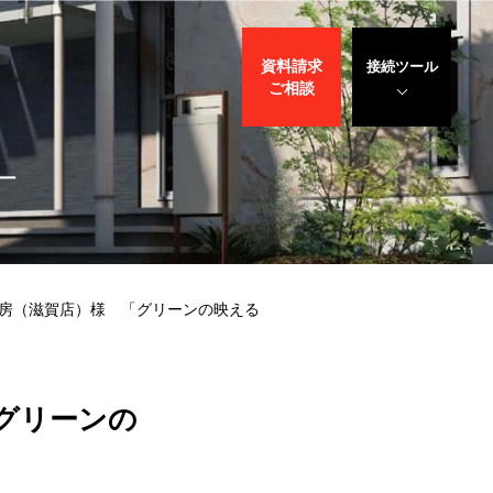
資料請求
接続ツール
ご相談
遠隔サポート
WEBデモ
サポート
サリバン先生
ー
工房（滋賀店）様 「グリーンの映える
グリーンの