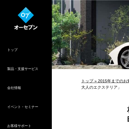
トップ
製品・支援サービス
トップ »
2015年までのお
大人のエクステリア」
会社情報
O7CAD
Cambridge
HOPWEB!
カタリノ
SpeedPlanner
設計支援
イベント・セミナー
オーセブンとは
会社概要
所在地
採用情報
パース作品集
お客様インタ
推奨システム
お客様サポート