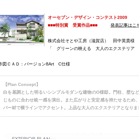
オーセブン・デザイン・コンテスト2009
■■■特別賞 受賞作品■■■
発表記事はこ
株式会社そとや工房（滋賀店） 田中英貴様
「 グリーンの映える 大人のエクステリア 
作品
サイト
作品
作図ＣＡＤ：バージョン8Art C仕様
【Plan Concept】
白を基調とした明るいシンプルモダンな建物のO様邸。門柱、壁な
じものに合わせ統一感を演出。また広がりと安定感を持たせるため
バー材で横ラインでアクセント。上品な大人のエクステリアとなりま