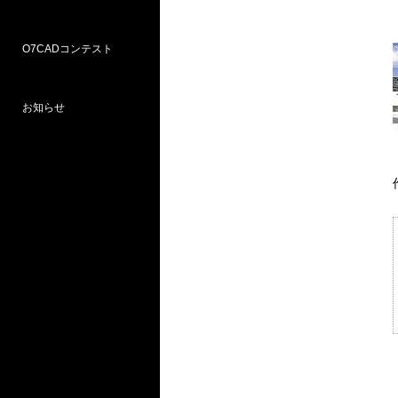
O7CADコンテスト
Weラーニングパス
研修
WEB研修予約サイト
WEBセミナー
図面作図支援サービス
お問い合わせ窓口
お知らせ
プロ部門
学校部門
第18回 受賞
第16回 応募
第15回 受賞