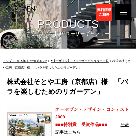
資料請求
ご相談
PRODUCTS
#【デザイン】 07ユーザーギャラリー
トップ »
2015年までのお知らせ
»
#【デザイン】 07ユーザーギャラリー一覧
» 株式会社そと
や工房（京都店）様 「バラを楽しむためのリガーデン」
株式会社そとや工房（京都店）様 「バ
ラを楽しむためのリガーデン」
オーセブン・デザイン・コンテスト
2009
■■■特別賞 受賞作品■■■
発表
記事はこちら