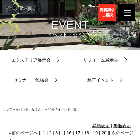
資料請求
ご相談
EVENT
イベント・セミナー
エクステリア展示会
リフォーム展示会
セミナー・勉強会
終了イベント
トップ
»
イベント・セミナー
» 04終了イベント一覧
昇順表示
|
降順表示
«前のページへ
||
1
|
2
|
3
|...|
16
|
17
|
18
|
19
|
20
||
次のページ