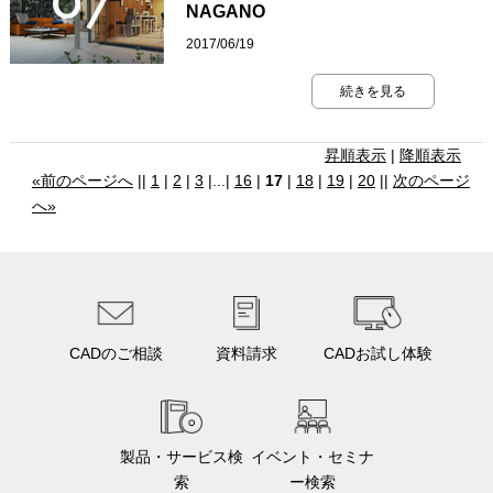
NAGANO
2017/06/19
続きを見る
昇順表示
|
降順表示
«前のページへ
||
1
|
2
|
3
|...|
16
|
17
|
18
|
19
|
20
||
次のページ
へ»
CADのご相談
資料請求
CADお試し体験
製品・サービス検
イベント・セミナ
索
ー検索