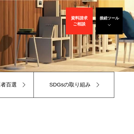
資料請求
接続ツール
ご相談
遠隔サポート
WEBデモ
サポート
サリバン先生
駆者百選
SDGsの取り組み