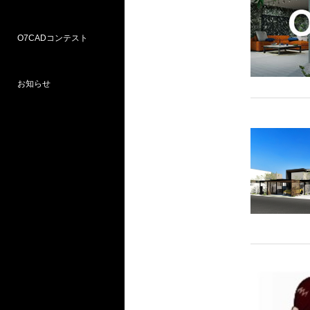
O7CADコンテスト
Weラーニングパス
研修
WEB研修予約サイト
WEBセミナー
図面作図支援サービス
お問い合わせ窓口
お知らせ
プロ部門
学校部門
第18回 受賞
第16回 応募
第15回 受賞