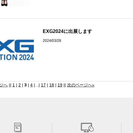
EXG2024に出展します
2024/03/28
ジへ
||
1
|
2
|
3
|
4
|...|
17
|
18
|
19
||
次のページへ»