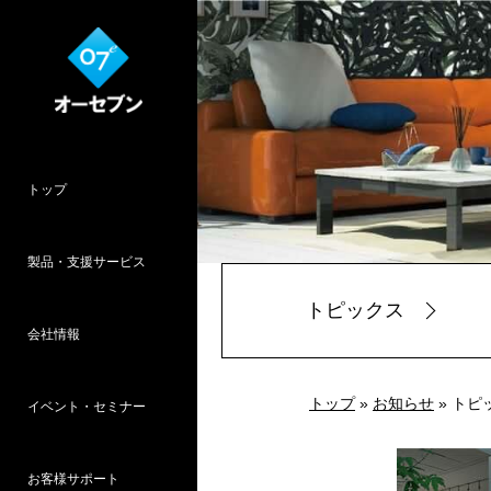
トップ
製品・支援サービス
トピックス
会社情報
O7CAD
Cambridge
HOPWEB!
カタリノ
SpeedPlanner
設計支援
トップ
»
お知らせ
» トピ
イベント・セミナー
オーセブンとは
会社概要
所在地
採用情報
パース作品集
お客様インタ
推奨システム
お客様サポート