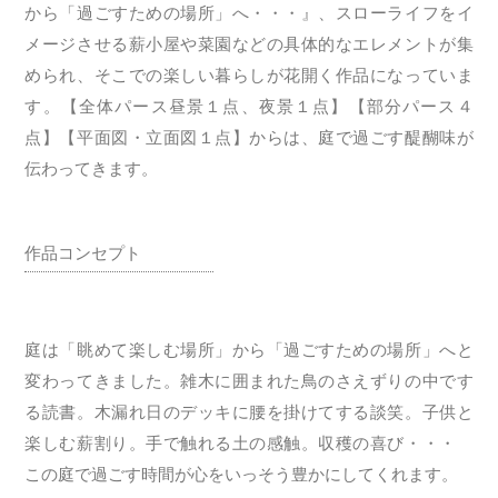
から「過ごすための場所」へ・・・』、スローライフをイ
メージさせる薪小屋や菜園などの具体的なエレメントが集
められ、そこでの楽しい暮らしが花開く作品になっていま
す。【全体パース昼景１点、夜景１点】【部分パース４
点】【平面図・立面図１点】からは、庭で過ごす醍醐味が
伝わってきます。
作品コンセプト
庭は「眺めて楽しむ場所」から「過ごすための場所」へと
変わってきました。雑木に囲まれた鳥のさえずりの中です
る読書。木漏れ日のデッキに腰を掛けてする談笑。子供と
楽しむ薪割り。手で触れる土の感触。収穫の喜び・・・
この庭で過ごす時間が心をいっそう豊かにしてくれます。