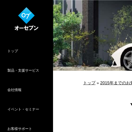
トップ
製品・支援サービス
トップ
»
2015年までのお
会社情報
O7CAD
Cambridge
HOPWEB!
カタリノ
SpeedPlanner
設計支援
イベント・セミナー
オーセブンとは
会社概要
所在地
採用情報
パース作品集
お客様インタ
推奨システム
お客様サポート