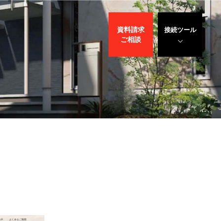
資料請求
接続ツール
ご相談
遠隔サポート
WEBデモ
サポート
サリバン先生