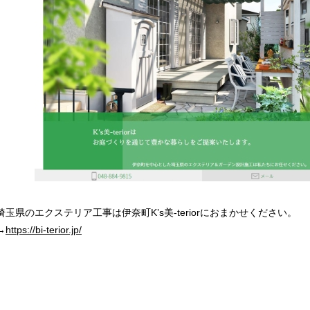
埼玉県のエクステリア工事は伊奈町K’s美-teriorにおまかせください。
→
https://bi-terior.jp/