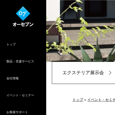
トップ
製品・支援サービス
エクステリア展示会
会社情報
O7CAD
Cambridge
HOPWEB!
カタリノ
SpeedPlanner
設計支援
イベント・セミナー
オーセブンとは
会社概要
所在地
採用情報
パース作品集
お客様インタ
推奨システム
トップ
»
イベント・セミ
お客様サポート