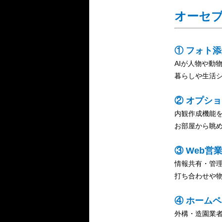
オーセ
① フォト
AIが人物や動
暮らしや生活
② オプシ
内観作成機能
お部屋から眺
③ Web営業
情報共有・管
打ち合わせや物
④ ホームペ
外構・造園業