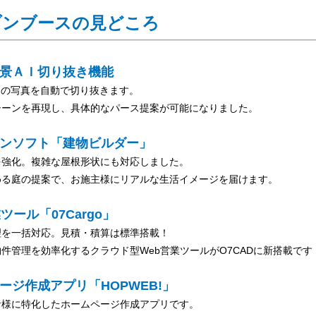
ブンブースの見どころ
添景ＡＩ切り抜き機能
物の写真を自動で切り抜きます。
シーンを再現し、具体的なパース提案が可能になりました。
ョンソフト「建物ビルダー」
を強化。複雑な屋根形状にも対応しました。
める庭の提案で、お施主様にリアルな生活イメージを届けます。
ツール「07Cargo」
理を一括対応。見積・積算は標準搭載！
件管理を効率化するクラウド型Web営業ツールがO7CADに新搭載です
ージ作成アプリ「HOPWEB!」
者様に特化したホームページ作成アプリです。