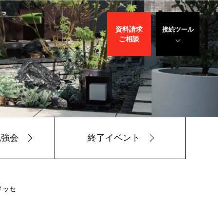
資料請求
接続ツール
ご相談
遠隔サポート
WEBデモ
サポート
サリバン先生
勉強会
終了イベント
メッセ