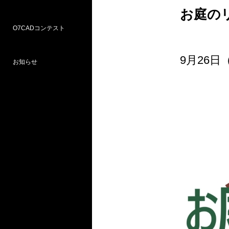
お庭のリ
O7CADコンテスト
Weラーニングパス
研修
WEB研修予約サイト
WEBセミナー
図面作図支援サービス
お問い合わせ窓口
9月26日
お知らせ
プロ部門
学校部門
第18回 受賞
第16回 応募
第15回 受賞