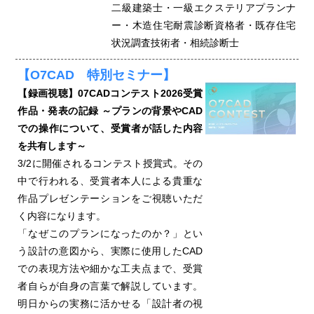
二級建築士・一級エクステリアプランナ
ー・木造住宅耐震診断資格者・既存住宅
状況調査技術者・相続診断士
【O7CAD 特別セミナー】
【録画視聴】07CADコンテスト2026受賞
作品・発表の記録 ～プランの背景やCAD
での操作について、受賞者が話した内容
を共有します～
3/2に開催されるコンテスト授賞式。その
中で行われる、受賞者本人による貴重な
作品プレゼンテーションをご視聴いただ
く内容になります。
「なぜこのプランになったのか？」とい
う設計の意図から、実際に使用したCAD
での表現方法や細かな工夫点まで、受賞
者自らが自身の言葉で解説しています。
明日からの実務に活かせる「設計者の視