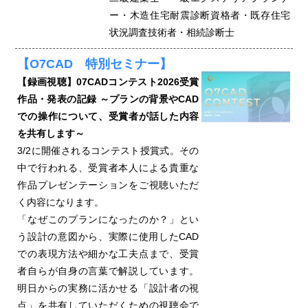
ー・木造住宅耐震診断資格者・既存住宅
状況調査技術者・相続診断士
【O7CAD 特別セミナー】
【録画視聴】07CADコンテスト2026受賞
作品・発表の記録 ～プランの背景やCAD
での操作について、受賞者が話した内容
を共有します～
3/2に開催されるコンテスト授賞式。その
中で行われる、受賞者本人による貴重な
作品プレゼンテーションをご視聴いただ
く内容になります。
「なぜこのプランになったのか？」とい
う設計の意図から、実際に使用したCAD
での表現方法や細かな工夫点まで、受賞
者自らが自身の言葉で解説しています。
明日からの実務に活かせる「設計者の視
点」を共有していただくための視聴会で