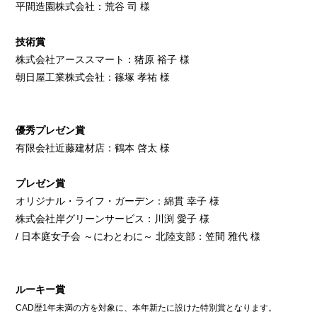
平間造園株式会社：荒谷 司 様
技術賞
株式会社アーススマート：猪原 裕子 様
朝日屋工業株式会社：篠塚 孝祐 様
優秀プレゼン賞
有限会社近藤建材店：鶴本 啓太 様
プレゼン賞
オリジナル・ライフ・ガーデン：綿貫 幸子 様
株式会社岸グリーンサービス：川渕 愛子 様
/ 日本庭女子会 ～にわとわに～ 北陸支部：笠間 雅代 様
ルーキー賞
CAD歴1年未満の方を対象に、本年新たに設けた特別賞となります。