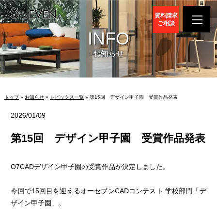
資料請求
ご相談
INFO
お知らせ
トップ
»
お知らせ
»
トピックス一覧
» 第15回 デザイン甲子園 受賞作品発表
2026/01/09
第15回 デザイン甲子園 受賞作品発表
O7CADデザイン甲子園の受賞作品が決定しました。
今回で15回目を迎えるオーセブンCADコンテスト 学校部門「デ
ザイン甲子園」。