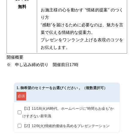
無料
お施主様の心を動かす “情緒的提案” のつく
り方
“感動”を届けるために必要なのは、魅力を言
葉で伝える情緒的な提案力。
プレゼンをワンランク上げる表現のコツを
お伝えします。
開催概要
※ 申し込み締め切り 開催前日17時
1
. 御希望のセミナーをお選びください 。（複数選択可）
必須
【1】11/18(火)AI時代、ホームページに“時間もお金も”か
けすぎない新常識
【2】12/9(火)情緒的価値を高めるプレゼンテーション