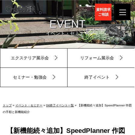
資料請求
ご相談
EVENT
イベント・セミナー
エクステリア展示会
リフォーム展示会
セミナー・勉強会
終了イベント
トップ
»
イベント・セミナー
»
04終了イベント一覧
» 【新機能続々追加】SpeedPlanner 作図
の手順と新機能紹介
【新機能続々追加】SpeedPlanner 作図