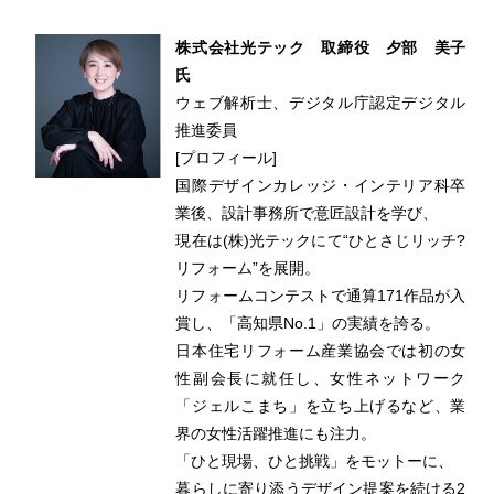
株式会社光テック 取締役 夕部 美子
氏
ウェブ解析士、デジタル庁認定デジタル
推進委員
[プロフィール]
国際デザインカレッジ・インテリア科卒
業後、設計事務所で意匠設計を学び、
現在は(株)光テックにて“ひとさじリッチ?
リフォーム”を展開。
リフォームコンテストで通算171作品が入
賞し、「高知県No.1」の実績を誇る。
日本住宅リフォーム産業協会では初の女
性副会長に就任し、女性ネットワーク
「ジェルこまち」を立ち上げるなど、業
界の女性活躍推進にも注力。
「ひと現場、ひと挑戦」をモットーに、
暮らしに寄り添うデザイン提案を続ける2