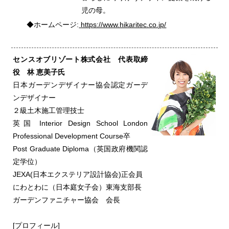
児の母。
◆ホームページ:
https://www.hikaritec.co.jp/
センスオブリゾート株式会社 代表取締
役 林 恵美子氏
日本ガーデンデザイナー協会認定ガーデ
ンデザイナー
２級土木施工管理技士
英国 Interior Design School London
Professional Development Course卒
Post Graduate Diploma（英国政府機関認
定学位）
JEXA(日本エクステリア設計協会)正会員
にわとわに（日本庭女子会）東海支部長
ガーデンファニチャー協会 会長
[プロフィール]