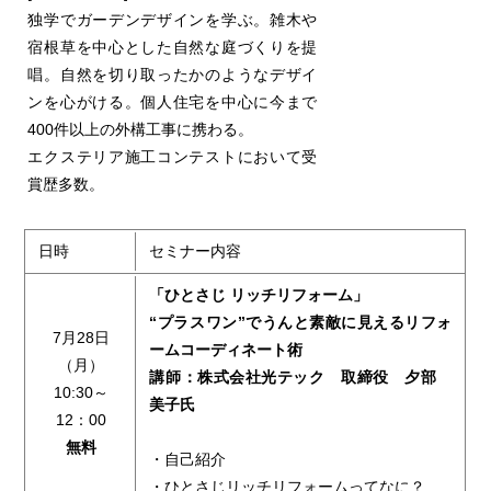
独学でガーデンデザインを学ぶ。雑木や
宿根草を中心とした自然な庭づくりを提
唱。自然を切り取ったかのようなデザイ
ンを心がける。個人住宅を中心に今まで
400件以上の外構工事に携わる。
エクステリア施工コンテストにおいて受
賞歴多数。
日時
セミナー内容
「ひとさじ リッチリフォーム」
“プラスワン”でうんと素敵に見えるリフォ
7月28日
ームコーディネート術
（月）
講師：株式会社光テック 取締役 夕部
10:30～
美子氏
12：00
無料
・自己紹介
・ひとさじリッチリフォームってなに？