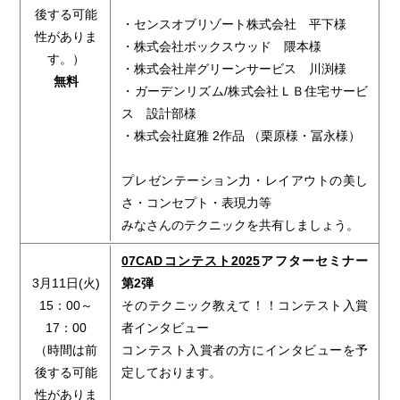
後する可能
・センスオブリゾート株式会社 平下様
性がありま
・株式会社ボックスウッド 隈本様
す。）
・株式会社岸グリーンサービス 川渕様
無料
・ガーデンリズム/株式会社ＬＢ住宅サービ
ス 設計部様
・株式会社庭雅 2作品 （栗原様・冨永様）
プレゼンテーション力・レイアウトの美し
さ・コンセプト・表現力等
みなさんのテクニックを共有しましょう。
07CADコンテスト2025
アフターセミナー
3月11日(火)
第2弾
15：00～
そのテクニック教えて！！コンテスト入賞
17：00
者インタビュー
（時間は前
コンテスト入賞者の方にインタビューを予
後する可能
定しております。
性がありま