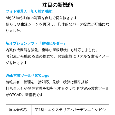
注目の新機能
フォト添景ＡＩ切り抜き機能
AIが人物や動物の写真を自動で切り抜きます。
暮らしや生活シーンを再現し、具体的なパース提案が可能にな
りました。
新オプションソフト「建物ビルダー」
内観作成機能を強化。複雑な屋根形状にも対応しました。
お部屋から眺める庭の提案で、お施主様にリアルな生活イメー
ジを届けます。
Web営業ツール「07Cargo」
情報共有・管理を一括対応。見積・積算は標準搭載！
打ち合わせや物件管理を効率化するクラウド型Web営業ツール
がO7CADに新搭載です！
展示会名称
第18回 エクステリア×ガーデンエキシビシ