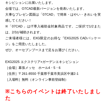
キシビションに出展いたします。
会場では、O7CAD最新バージョンを発表いたします。
大事なプレゼン図面は「07CAD」で簡単・はやい・きれいを実
感してください！
※「07CAD 」はIT導入補助金対象商品です。ご採択で1/2また
は、2/3が補助されます。
ご来場者様には、EXG限定のお得な『EXG2025 CADパッケー
ジ』をご用意いたしました。
ぜひ、オーセブンブースまで足をお運びください。
EXG2025 エクステリア×ガーデンエキシビション
［会場］幕張メッセ ホール4・5・6
［住所］〒261-8550 千葉県千葉市美浜区中瀬2-1
［入場料］無料（オンライン事前登録制）
※こちらのイベントは終了いたしまし
た