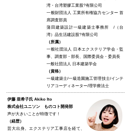
湾・台湾塑膠工業股?有限公司
一般財団法人 工業所有権協力センター 首
席調査部員
蒲田建築設計一級建築士事務所 /（台
湾）品生活建設股?有限公司
（所属）
一般社団法人 日本エクステリア学会・監
事、調査部・部長、国際委員会・委員長
一般社団法人 日本建築学会
（資格）
一級建築士/一級造園施工管理技士/インテ
リアコーディネーター/理学療法士
伊藤 亜希子氏 Akiko Ito
株式会社ユニソン ものコト開発部
声が大きいことが特徴です！
（経歴）
芸大出身。エクステリア工事店を経て、