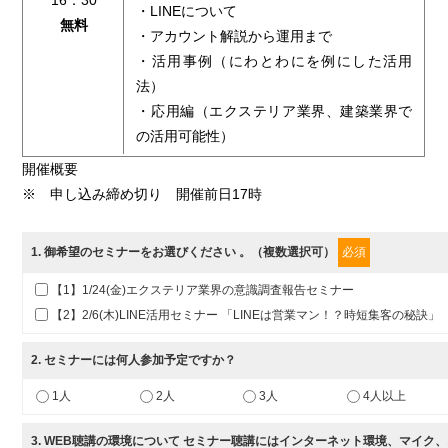
16：30
・LINEについて
無料
・アカウント解説から運用まで
・活用事例（にわとわにを例にした活用
法）
・応用編（エクステリア業界、建築業界で
の活用可能性）
開催概要
※ 申し込み締め切り 開催前日17時
1
. 御希望のセミナーをお選びください 。（複数選択可）
必須
【1】1/24(金)エクステリア業界の意識調査報告セミナー
【2】2/6(木)LINE活用セミナー 「LINEは営業マン！？時短集客の秘訣」
2
. セミナーには何人参加予定ですか？
1人
2人
3人
4人以上
3
. WEB聴講の環境について セミナー聴講にはインターネット環境、マイク