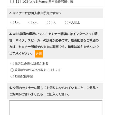
【1】1/28(火)eE-Former基本操作深掘り編
2
. セミナーには何人参加予定ですか？
1人
2人
3人
4人以上
3
. WEB聴講の環境について セミナー聴講にはインターネット環
境、マイク、スピーカーの設備が必要です。動画配信をご希望の
方は、セミナー開催そのままの動画です。編集は加えませんので
ご了承ください。
必須
聴講に必要な設備がある
設備がわからない(教えてほしい）
動画配信希望
4
. 今回のセミナーに関してお困りになられていること、ご意見・
ご質問がございましたら、ご記入ください。