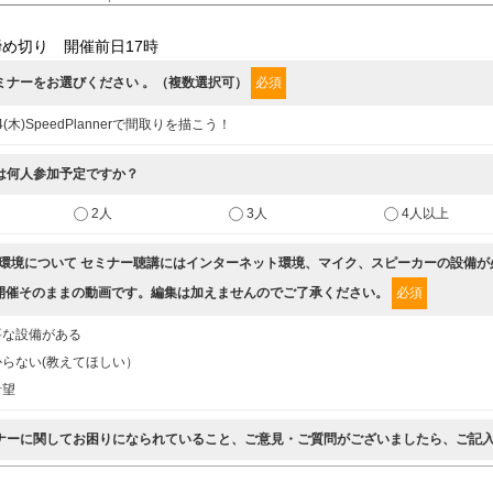
め切り 開催前日17時
セミナーをお選びください 。（複数選択可）
必須
4(木)SpeedPlannerで間取りを描こう！
には何人参加予定ですか？
2人
3人
4人以上
講の環境について セミナー聴講にはインターネット環境、マイク、スピーカーの設備
開催そのままの動画です。編集は加えませんのでご了承ください。
必須
要な設備がある
らない(教えてほしい）
希望
ミナーに関してお困りになられていること、ご意見・ご質問がございましたら、ご記