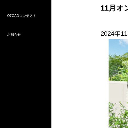
11月
O7CADコンテスト
Weラーニングパス
研修
WEB研修予約サイト
WEBセミナー
図面作図支援サービス
お問い合わせ窓口
2024年
お知らせ
プロ部門
学校部門
第18回 受賞
第16回 応募
第15回 受賞