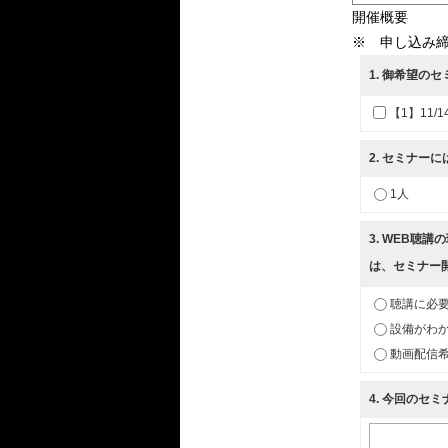
開催概要
※ 申し込み締
1
. 御希望の
【1】11/1
2
. セミナー
1人
3
. WEB聴
は、セミナー
聴講に必
設備がわか
動画配信
4
. 今回のセ