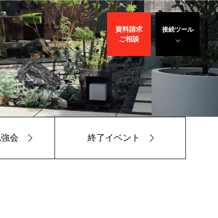
資料請求
接続ツール
ご相談
遠隔サポート
WEBデモ
サポート
サリバン先生
勉強会
終了イベント