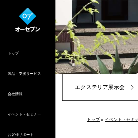
トップ
製品・支援サービス
エクステリア展示会
会社情報
O7CAD
Cambridge
HOPWEB!
カタリノ
SpeedPlanner
設計支援
イベント・セミナー
オーセブンとは
会社概要
所在地
採用情報
パース作品集
お客様インタ
推奨システム
トップ
»
イベント・セミ
お客様サポート