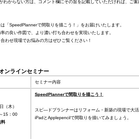
方がわからない方は、コメント欄にその旨を記載していただければ、ご案
は「SpeedPlannerで間取りを描こう！」をお届けいたします。
効率の良い作図で、より濃い打ち合わせを実現いたします。
ち合わせ現場でお悩みの方はぜひご覧ください！
料オンラインセミナー
セミナー内容
SpeedPlannerで間取りを描こう！
4日（木）
スピ―ドプランナーはリフォーム・新築の現場で大活躍
～15：00
iPadとApplepencilで間取りを描いてみましょう。
無料