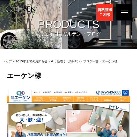
資料請求
ご相談
PRODUCTS
#【 新着 】 ガルテン・ブログ
トップ »
2015年までのお知らせ
»
#【 新着 】 ガルテン・ブログ一覧
» エーケン様
エーケン様