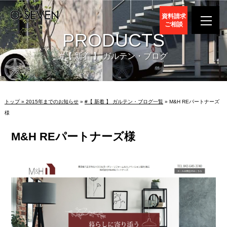
資料請求
ご相談
PRODUCTS
#【 新着 】 ガルテン・ブログ
トップ »
2015年までのお知らせ
»
#【 新着 】 ガルテン・ブログ一覧
» M&H REパートナーズ
様
M&H REパートナーズ様