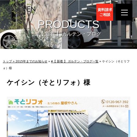
資料請求
ご相談
PRODUCTS
#【 新着 】 ガルテン・ブログ
トップ »
2015年までのお知らせ
»
#【 新着 】 ガルテン・ブログ一覧
» ケイシン（そとリフ
ォ）様
ケイシン（そとリフォ）様