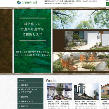
作品
サイト
作品