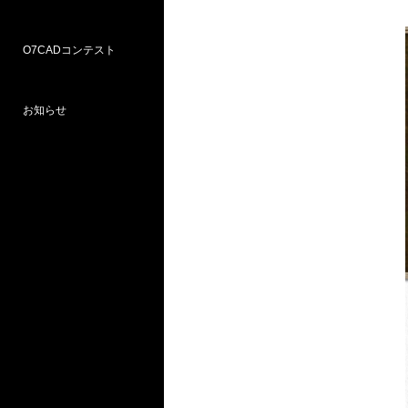
O7CADコンテスト
Weラーニングパス
研修
WEB研修予約サイト
WEBセミナー
図面作図支援サービス
お問い合わせ窓口
お知らせ
プロ部門
学校部門
第18回 受賞
第16回 応募
第15回 受賞