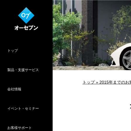
トップ
製品・支援サービス
トップ »
2015年までのお
会社情報
O7CAD
Cambridge
HOPWEB!
カタリノ
SpeedPlanner
設計支援
イベント・セミナー
オーセブンとは
会社概要
所在地
採用情報
パース作品集
お客様インタ
推奨システム
お客様サポート