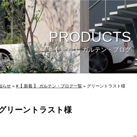
PRODUCTS
#【 新着 】 ガルテン・ブログ
知らせ
»
#【 新着 】 ガルテン・ブログ一覧
» グリーントラスト様
グリーントラスト様
ビュー
環境