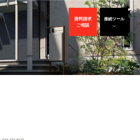
資料請求
接続ツール
ご相談
遠隔サポート
WEBデモ
サポート
サリバン先生