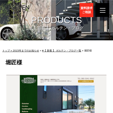
資料請求
ご相談
PRODUCTS
#【 新着 】 ガルテン・ブログ
トップ »
2015年までのお知らせ
»
#【 新着 】 ガルテン・ブログ一覧
» 堀匠様
堀匠様