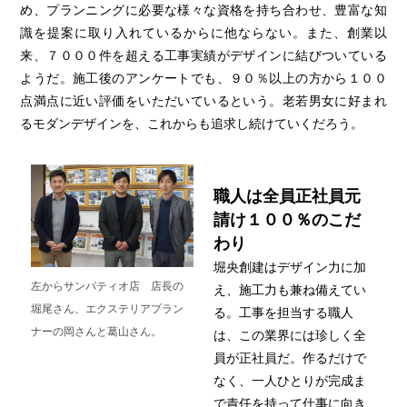
め、プランニングに必要な様々な資格を持ち合わせ、豊富な知
識を提案に取り入れているからに他ならない。また、創業以
来、７０００件を超える工事実績がデザインに結びついている
ようだ。施工後のアンケートでも、９０％以上の方から１００
点満点に近い評価をいただいているという。老若男女に好まれ
るモダンデザインを、これからも追求し続けていくだろう。
職人は全員正社員元
請け１００％のこだ
わり
堀央創建はデザイン力に加
左からサンパティオ店 店長の
え、施工力も兼ね備えてい
堀尾さん、エクステリアプラン
る。工事を担当する職人
ナーの岡さんと葛山さん。
は、この業界には珍しく全
員が正社員だ。作るだけで
なく、一人ひとりが完成ま
で責任を持って仕事に向き