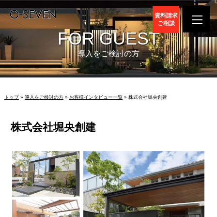
資料請求
ご相談
FOR GUEST
導入をご検討の方
トップ
»
導入をご検討の方
»
お客様インタビュー一覧
» 株式会社堀央創建
株式会社堀央創建