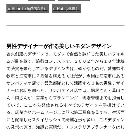
e-Board（顧客管理）
e-Put（積算）
男性デザイナーが作る美しいモダンデザイン
堀央創建のデザインは、モダンで自然と調和した美しいフォル
ムが目を惹く。施行コンテストで、２００２年から１８年連続
で受賞を果たしているデザイン力は、確かなものだ。愛知県小
牧市と江南市に２店舗を構える同社だが、今回は江南市にある
サンパティオ店で、営業部隊として活躍する３名の男性デザイ
ナーにお話を伺った。サンパティオ店では、堀尾さん・葛山さ
ん・岡さんが、営業からプランニング、現場管理までを担当し
ていて、ここから発信されるすべてのデザインを手掛けてい
る。店舗内やホームページ上に並ぶ施工写真を見ても、生活面
にも配慮したスタイリッシュで綺麗な形が多い。このデザイン
の発想の源は、知識と実績だ。エクステリアプランナーをはじ