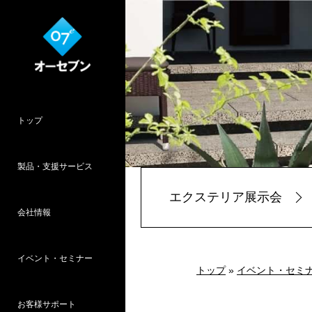
トップ
製品・支援サービス
エクステリア展示会
会社情報
O7CAD
Cambridge
HOPWEB!
カタリノ
SpeedPlanner
設計支援
イベント・セミナー
オーセブンとは
会社概要
所在地
採用情報
パース作品集
お客様インタ
推奨システム
トップ
»
イベント・セミ
お客様サポート