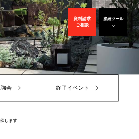
資料請求
接続ツール
ご相談
遠隔サポート
WEBデモ
サポート
サリバン先生
勉強会
終了イベント
開催します