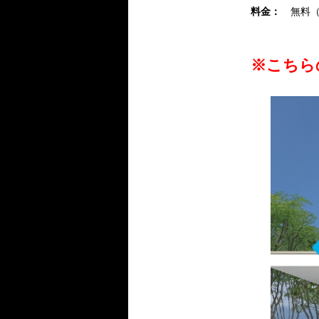
料金：
無料（定
※こちら