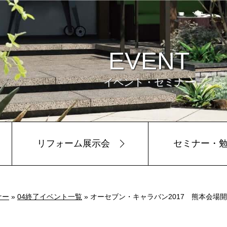
EVENT
イベント・セミナー
リフォーム展示会
セミナー・
ビュー
環境
ナー
»
04終了イベント一覧
» オーセブン・キャラバン2017 熊本会場