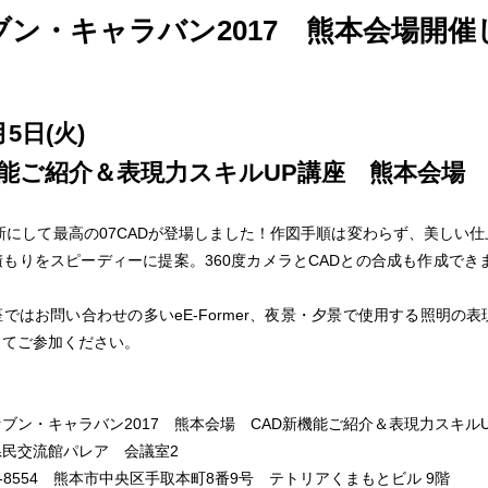
ブン・キャラバン2017 熊本会場開催
月5日(火)
機能ご紹介＆表現力スキルUP講座 熊本会場
作品
サイト
作品
最新にして最高の07CADが登場しました！作図手順は変わらず、美しい
もりをスピーディーに提案。360度カメラとCADとの合成も作成できま
ではお問い合わせの多いeE-Former、夜景・夕景で使用する照明の
ってご参加ください。
ブン・キャラバン2017 熊本会場 CAD新機能ご紹介＆表現力スキル
民交流館パレア 会議室2
0-8554 熊本市中央区手取本町8番9号 テトリアくまもとビル 9階