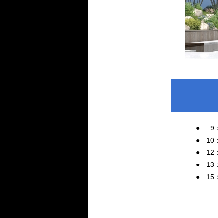
●
0
9
● 10
● 1
● 13
● 1