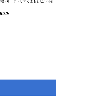
番9号 テトリアくまもとビル 9階
セス≫