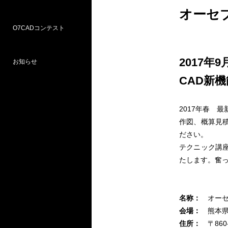
オーセ
O7CADコンテスト
Weラーニングパス
研修
WEB研修予約サイト
WEBセミナー
図面作図支援サービス
お問い合わせ窓口
2017年9
お知らせ
プロ部門
学校部門
CAD新
第18回 受賞
第16回 応募
第15回 受賞
2017年春 
作図、概算見積
ださい。
テクニック講座
たします。奮
名称：
オーセ
会場：
熊本県
住所：
〒86