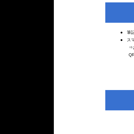
● 筆
● ス
⇒お持
QRコ