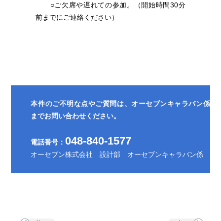
○ご欠席や遅れての参加。（開始時間30分
９．継続的な見直しと改善
前までにご連絡ください）
当社は、個人情報保護に関連する法令、その他の規範を遵守
するとともに、社会環境の変化に応じて、個人情報保護の取
り組みを継続的に見直し、改善します。
本件のご不明な点やご質問は、オーセブンキャラバン係
までお問い合わせください。
048-840-1577
電話番号：
オーセブン株式会社 設計部 オーセブンキャラバン係