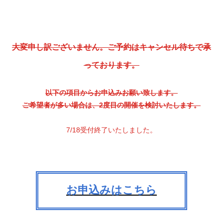
ドレスなどの個人情報をご提供いただく場合は、あらかじめ
利用目的やお問い合わせの窓口などをお知らせし、適切な範
囲内でお客様の個人情報を収集させていただきます。
３．個人情報の利用
大変申し訳ございません。ご予約はキャンセル待ちで承
当社は、お客様から同意いただいた目的の範囲内でのみ、お
っております。
客様の個人情報を利用させていただきます。
当社のウェブサイトでご入力されたお客様の個人情報は、以
下の目的のみに使用いたします。
以下の項目からお申込みお願い致します。
・ご提供するサービスに関する、ダイレクトメールやカタロ
ご希望者が多い場合は、2度目の開催を検討いたします。
グ等の送付を行うため
・サービスご提供前のお問い合わせや、ご購入後のアフター
7/18受付終了いたしました。
サービスなどの対応を行うため
・市場調査、その他調査研究のため
４．第三者への提供・開示の禁止
当社は、お客様から同意いただいている場合や法令に基づき
お申込みはこちら
開示を請求された場合など正当な理由がある場合を除き、お
客様の個人情報を第三者に提供・開示いたしません。
５．業務委託先の監督