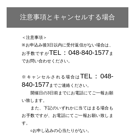
当社は、お客様から同意いただいた利用目的を達成するため
に、当社より業務委託先に対してお客様の個人情報を開示す
注意事項とキャンセルする場合
る場合には、当社と同様の水準で個人情報の厳重な管理を徹
底するよう契約により義務付け、これを実施させるなど、適
切な監督を行います。
＜注意事項＞
６．情報セキュリティの確保・向上
※お申込み後3日以内に受付返信がない場合は、
当社は、お客様の個人情報の漏洩・紛失・改ざんなどを防止
TEL：048-840-1577
お手数ですが
ま
するため、継続して情報セキュリティの確保・向上に努めま
でお問い合わせください。
す。
７．教育・啓発
TEL：048-
※キャンセルされる場合は
当社は、すべての役員・従業員に対し、個人情報保護の重要
840-1577
までご連絡ください。
性を理解し、お客様の個人情報を適切に取り扱うよう教育・
開催日の3日前までにお電話にてご一報お願
啓発を行います。
い致します。
８．個人情報の開示・訂正などへの対応
また、下記のいずれかに当てはまる場合も
当社は、お客様がご自身の個人情報の開示や訂正などをご希
お手数ですが、お電話にてご一報お願い致しま
望される場合、お申し出いただいたお客様がご本人であるこ
す。
とを確認させていただいた上で、合理的な期間及び範囲で対
○お申し込みの心当たりがない。
応させていただきます。