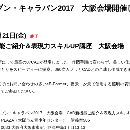
ブン・キャラバン2017 大阪会場開催
月21日(金)
終了
機能ご紹介＆表現力スキルUP講座 大阪会場
作品
サイト
作品
最新にして最高の07CADが登場しました！作図手順は変わらず、美しい
もりをスピーディーに提案。360度カメラとCADとの合成も作成できま
ではお問い合わせの多いeE-Former、夜景・夕景で使用する照明の
ってご参加ください。
ブン・キャラバン2017 大阪会場 CAD新機能ご紹介＆表現力スキル
 PLAZA（大阪市立青少年センター） 講義室505
3-0033 大阪府大阪市東淀川区東中島1丁目13-13