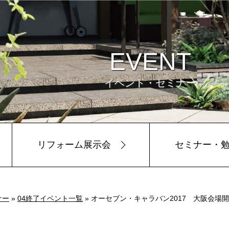
EVENT
イベント・セミナー
リフォーム展示会
セミナー・
ビュー
環境
ナー
»
04終了イベント一覧
» オーセブン・キャラバン2017 大阪会場