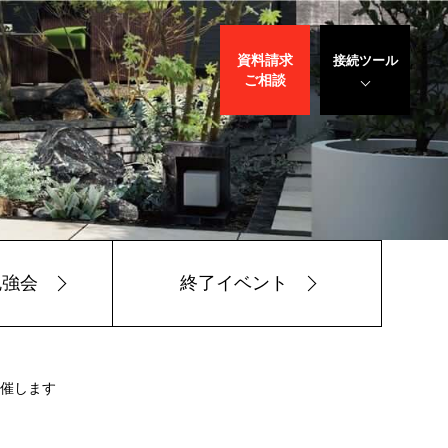
資料請求
接続ツール
ご相談
遠隔サポート
WEBデモ
サポート
サリバン先生
勉強会
終了イベント
開催します