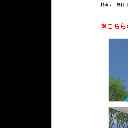
料金：
無料（定
※こちら