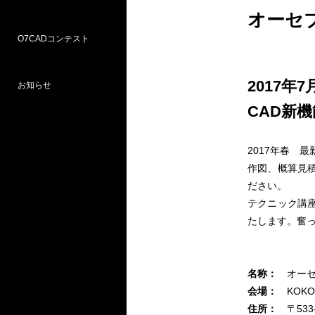
オーセ
O7CADコンテスト
Weラーニングパス
研修
WEB研修予約サイト
WEBセミナー
図面作図支援サービス
お問い合わせ窓口
2017年7
お知らせ
プロ部門
学校部門
CAD新
第18回 受賞
第16回 応募
第15回 受賞
2017年春 
作図、概算見積
ださい。
テクニック講座
たします。奮
名称：
オーセ
会場：
KOKO
住所：
〒53