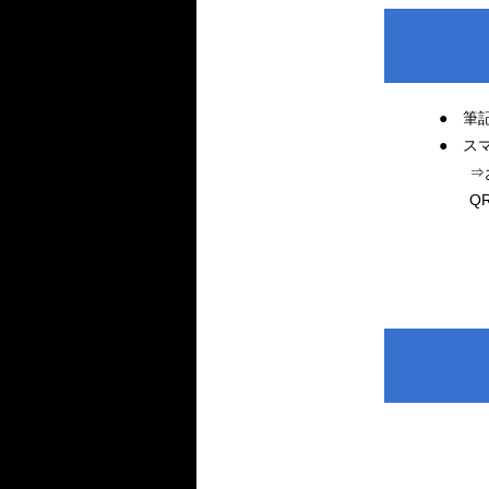
● 筆
● ス
⇒お持
QRコ