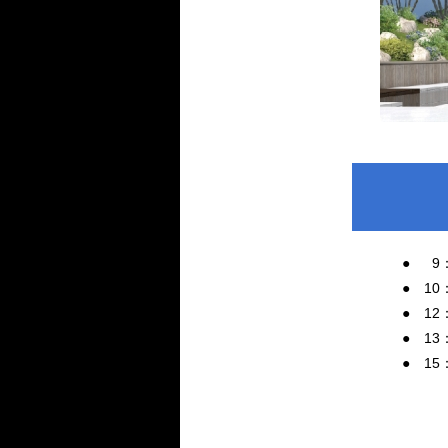
●
0
9
● 10
● 1
● 13
● 1