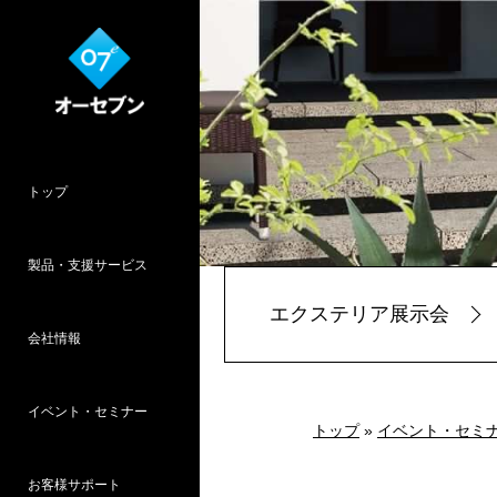
トップ
製品・支援サービス
エクステリア展示会
会社情報
O7CAD
Cambridge
HOPWEB!
カタリノ
SpeedPlanner
設計支援
イベント・セミナー
オーセブンとは
会社概要
所在地
採用情報
パース作品集
お客様インタ
推奨システム
トップ
»
イベント・セミ
お客様サポート