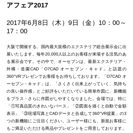
アフェア2017
2017年6月8日（木）9日（金）10：00～
17：00
大阪で開催する、国内最大規模のエクステリア総合展示会に出
展いたします。毎年20,000人以上のお客様が来場する活気のあ
る展示会です。その中で、オーセブンは、最新エクステリア・
外構・造園CAD「O7CAD オーセブン・キャド」と話題の
360°VRプレゼンでお客様をお待ちしております。「O7CAD オ
ーセブン・キャド」は、「さくさく出来上がっていく、気持ち
の良い操作感」とご好評をいただいている簡単作図に、新機能
をプラス・さらに作図がしやすくなりました。会場では、特に
「①写真品質のきれいなパース」「②図面を描くと自動で金額
表示」「③現場写真とCADデータと合成して360°VR提案」の3
つの新機能にご注目ください。ユーザー様にも、新規お客様に
もご満足いただける商品やプレゼントをご用意しております。