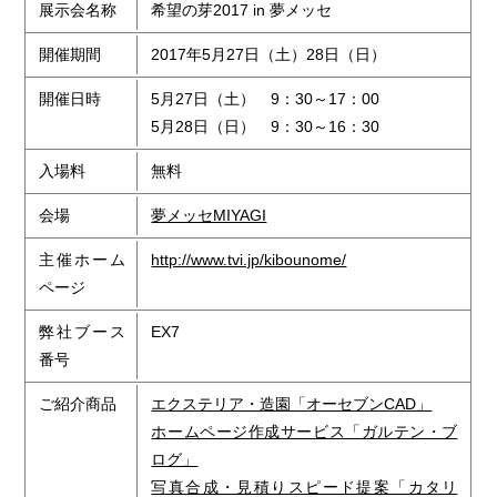
展示会名称
希望の芽2017 in 夢メッセ
開催期間
2017年5月27日（土）28日（日）
開催日時
5月27日（土） 9：30～17：00
5月28日（日） 9：30～16：30
入場料
無料
会場
夢メッセMIYAGI
主催ホーム
http://www.tvi.jp/kibounome/
ページ
弊社ブース
EX7
番号
ご紹介商品
エクステリア・造園「オーセブンCAD」
ホームページ作成サービス「ガルテン・ブ
ログ」
写真合成・見積りスピード提案「カタリ