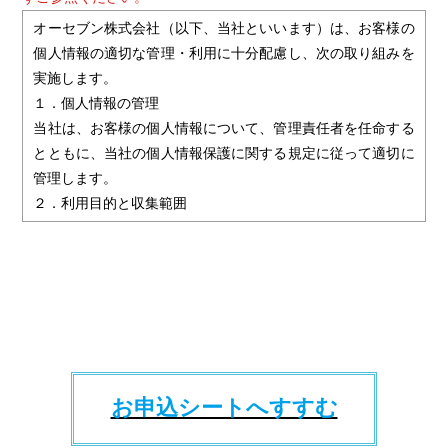
オーセブン株式会社（以下、当社といいます）は、お客様の
個人情報の適切な管理・利用に十分配慮し、次の取り組みを
実施します。
１．個人情報の管理
当社は、お客様の個人情報について、管理責任者を任命する
とともに、当社の個人情報保護に関する規定に従って適切に
管理します。
２．利用目的と収集範囲
当社は、お客様からお名前・ご住所・電話番号・Ｅメールア
ドレスなどの個人情報をご提供いただく場合は、あらかじめ
利用目的やお問い合わせの窓口などをお知らせし、適切な範
囲内でお客様の個人情報を収集させていただきます。
３．個人情報の利用
当社は、お客様から同意いただいた目的の範囲内でのみ、お
客様の個人情報を利用させていただきます。
当社のウェブサイトでご入力されたお客様の個人情報は、以
お申込シートへすすむ
下の目的のみに使用いたします。