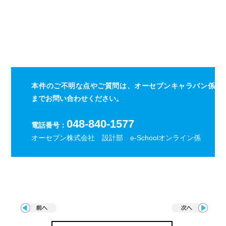
・ご提供するサービスに関する、ダイレクトメールやカタロ
グ等の送付を行うため
・サービスご提供前のお問い合わせや、ご購入後のアフター
サービスなどの対応を行うため
・市場調査、その他調査研究のため
４．第三者への提供・開示の禁止
当社は、お客様から同意いただいている場合や法令に基づき
本件のご不明な点やご質問は、オーセブンキャラバン係
開示を請求された場合など正当な理由がある場合を除き、お
までお問い合わせください。
客様の個人情報を第三者に提供・開示いたしません。
５．業務委託先の監督
048-840-1577
電話番号：
当社は、お客様から同意いただいた利用目的を達成するため
オーセブン株式会社 設計部 e-Schoolオンライン係
に、当社より業務委託先に対してお客様の個人情報を開示す
る場合には、当社と同様の水準で個人情報の厳重な管理を徹
底するよう契約により義務付け、これを実施させるなど、適
切な監督を行います。
６．情報セキュリティの確保・向上
当社は、お客様の個人情報の漏洩・紛失・改ざんなどを防止
するため、継続して情報セキュリティの確保・向上に努めま