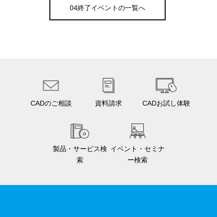
す。
04終了イベントの一覧へ
７．教育・啓発
当社は、すべての役員・従業員に対し、個人情報保護の重要
性を理解し、お客様の個人情報を適切に取り扱うよう教育・
啓発を行います。
８．個人情報の開示・訂正などへの対応
当社は、お客様がご自身の個人情報の開示や訂正などをご希
望される場合、お申し出いただいたお客様がご本人であるこ
とを確認させていただいた上で、合理的な期間及び範囲で対
CADのご相談
資料請求
CADお試し体験
応させていただきます。
９．継続的な見直しと改善
当社は、個人情報保護に関連する法令、その他の規範を遵守
するとともに、社会環境の変化に応じて、個人情報保護の取
製品・サービス検
イベント・セミナ
索
ー検索
り組みを継続的に見直し、改善します。