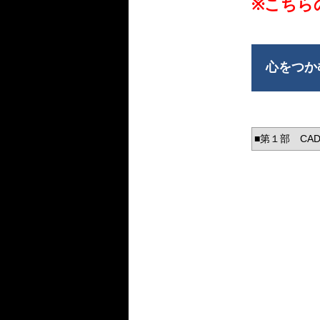
※こちら
心をつか
■第１部 C