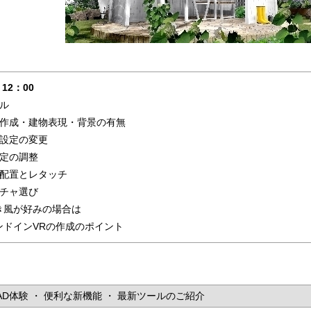
～ 12：00
ル
の作成・建物表現・背景の有無
ラ設定の変更
設定の調整
の配置とレタッチ
スチャ選び
き風が好みの場合は
ンドインVRの作成のポイント
CAD体験 ・ 便利な新機能 ・ 最新ツールのご紹介