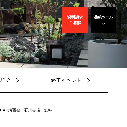
資料請求
接続ツール
ご相談
遠隔サポート
WEBデモ
サポート
サリバン先生
勉強会
終了イベント
春CAD講習会 石川会場（無料）