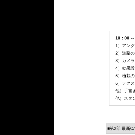
10：00 
1）アング
2）道路
3）カメ
4）効果
5）植栽
6）テク
他）手書
他）スタ
■第2部 最新