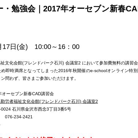
ー・勉強会｜2017年オーセブン新春C
）
月17日(金) 10:00～16：00
作品
サイト
作品
祉文化会館(フレンドパーク石川) 会議室2 において参加費無料の講習
め即時満席となってしまった2016年秋開催のe-schoolオンライン
ョン問わず、皆さまご参加いただけます。
7年オーセブン新春CAD講習会
勤労者福祉文化会館(フレンドパーク石川) 会議室2
-0024 石川県金沢市西念3丁目3番5号
76-234-2421
料