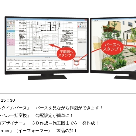
 15：30
ルタイムパース』 パースを見ながら作図ができます！
wレベル一括変換』 勾配設定が簡単に！
w塀デザイナー』 ３Ｄ作成→施工図までを一発作成！
Former』（イーフォーマー） 製品の加工