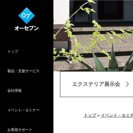
トップ
製品・支援サービス
エクステリア展示会
会社情報
O7CAD
Cambridge
HOPWEB!
カタリノ
SpeedPlanner
設計支援
イベント・セミナー
オーセブンとは
会社概要
所在地
採用情報
パース作品集
お客様インタ
推奨システム
トップ
»
イベント・セミ
お客様サポート