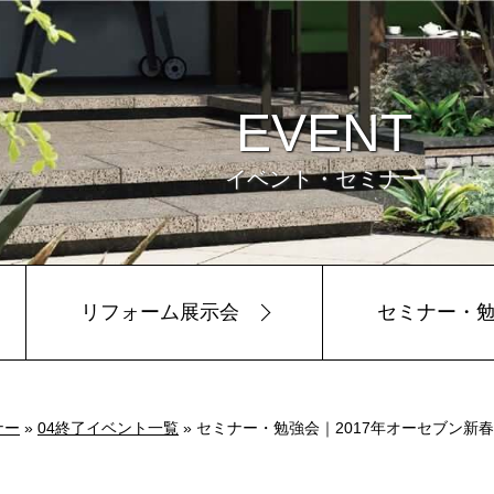
EVENT
イベント・セミナー
リフォーム展示会
セミナー・
ビュー
環境
ナー
»
04終了イベント一覧
» セミナー・勉強会｜2017年オーセブン新