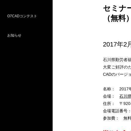
セミナ
（無料
O7CADコンテスト
Weラーニングパス
研修
WEB研修予約サイト
WEBセミナー
図面作図支援サービス
お問い合わせ窓口
お知らせ
プロ部門
学校部門
2017年2
第18回 受賞
第16回 応募
第15回 受賞
石川県勤労者福
大変ご好評のた
CADのバージ
名称： 201
会場：
石川県
住所： 〒920
会場電話番号： 0
参加費： 無