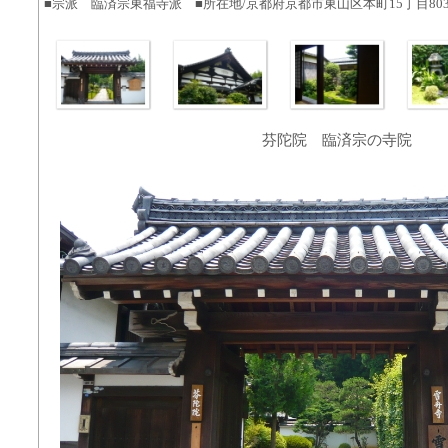
■宗派 臨済宗東福寺派 ■所在地/京都府京都市東山区本町15丁目80
芬陀院 臨済宗の寺院