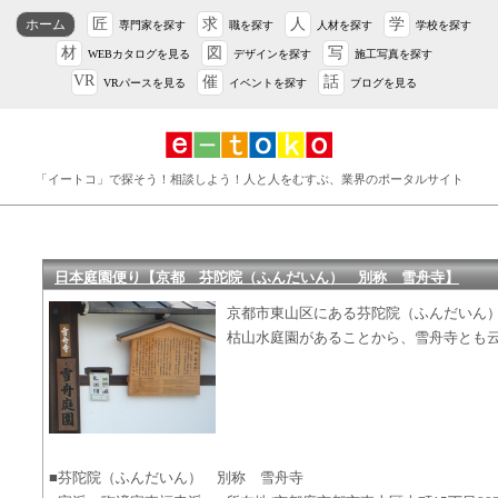
匠
求
人
学
ホーム
専門家を探す
職を探す
人材を探す
学校を探す
材
図
写
WEBカタログを見る
デザインを探す
施工写真を探す
VR
催
話
VRパースを見る
イベントを探す
ブログを見る
「イートコ」で探そう！相談しよう！人と人をむすぶ、業界のポータルサイト
日本庭園便り【京都 芬陀院（ふんだいん） 別称 雪舟寺】
京都市東山区にある芬陀院（ふんだいん
枯山水庭園があることから、雪舟寺とも
■芬陀院（ふんだいん） 別称 雪舟寺