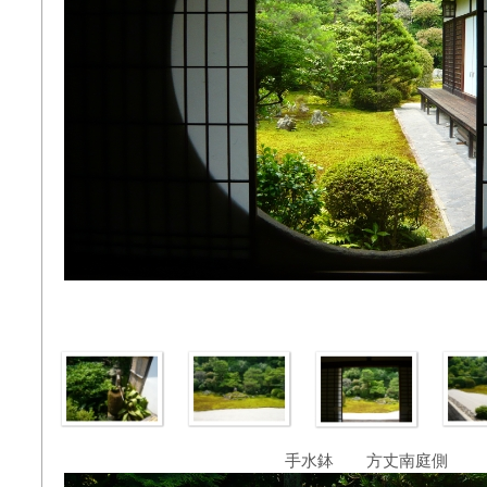
手水鉢 方丈南庭側