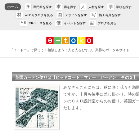
匠
求
人
学
ホーム
専門家を探す
職を探す
人材を探す
学校を探す
材
図
写
WEBカタログを見る
デザインを探す
施工写真を探す
VR
催
話
VRパースを見る
イベントを探す
ブログを見る
「イートコ」で探そう！相談しよう！人と人をむすぶ、業界のポータルサイト
英国ガーデン便り２【ヒッドコート・マナー・ガーデン その２】
みなさんこんにちは。秋に咲く花々も満
ですか。十月も後半に差し掛かり、時の
ンのＣＡＤ設計室からのお便り、英国ガ
たします。