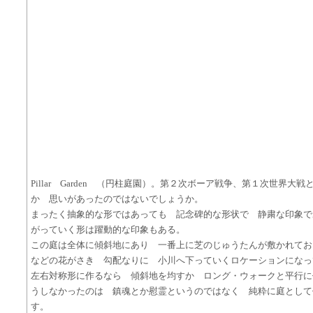
Pillar Garden （円柱庭園）。第２次ボーア戦争、第１次世界
か 思いがあったのではないでしょうか。
まったく抽象的な形ではあっても 記念碑的な形状で 静粛な印象で
がっていく形は躍動的な印象もある。
この庭は全体に傾斜地にあり 一番上に芝のじゅうたんが敷かれてお
などの花がさき 勾配なりに 小川へ下っていくロケーションになっ
左右対称形に作るなら 傾斜地を均すか ロング・ウォークと平行に
うしなかったのは 鎮魂とか慰霊というのではなく 純粋に庭として
す。