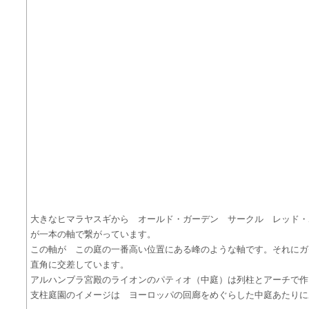
大きなヒマラヤスギから オールド・ガーデン サークル レッド
が一本の軸で繋がっています。
この軸が この庭の一番高い位置にある峰のような軸です。それにガ
直角に交差しています。
アルハンブラ宮殿のライオンのパティオ（中庭）は列柱とアーチで作
支柱庭園のイメージは ヨーロッパの回廊をめぐらした中庭あたりに