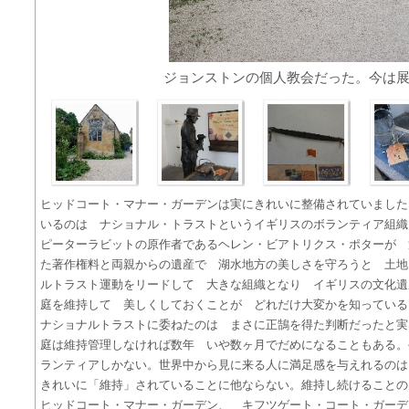
ジョンストンの個人教会だった。今は
ヒッドコート・マナー・ガーデンは実にきれいに整備されていました
いるのは ナショナル・トラストというイギリスのボランティア組織
ピーターラビットの原作者であるヘレン・ビアトリクス・ポターが 
た著作権料と両親からの遺産で 湖水地方の美しさを守ろうと 土地
ルトラスト運動をリードして 大きな組織となり イギリスの文化遺
庭を維持して 美しくしておくことが どれだけ大変かを知っている
ナショナルトラストに委ねたのは まさに正鵠を得た判断だったと実
庭は維持管理しなければ数年 いや数ヶ月でだめになることもある。
ランティアしかない。世界中から見に来る人に満足感を与えれるの
きれいに「維持」されていることに他ならない。維持し続けることの
ヒッドコート・マナー・ガーデン、 キフツゲート・コート・ガーデ