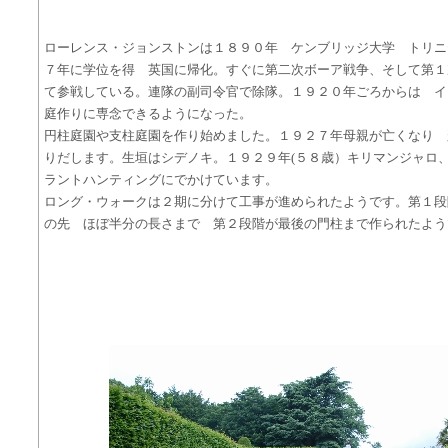
ローレンス・ジョンストンは１８９０年 ケンブリッジ大学 トリニ
７年に学位を得 英国に帰化。すぐに第二次ボーア戦争、そして第１
て参戦している。連隊の副司令官で除隊。１９２０年ごろからは 
庭作りに専念できるようになった。
円柱庭園や支柱庭園を作り始めました。１９２７年母親が亡くなり 
りだします。生垣はシデノキ。１９２９年(５８歳）キリマンジャロ、
ラントハンティングにでかけています。
ロング・ウォークは２期に分けて工事が進められたようです。第１段
の先 ほぼ半分の長さまで 第２段階が最後の門柱まで作られたよう