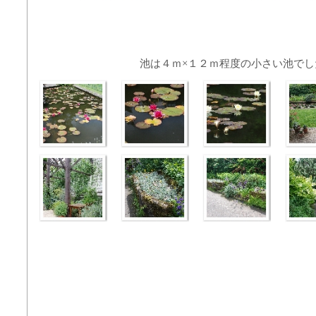
池は４ｍ×１２ｍ程度の小さい池でし