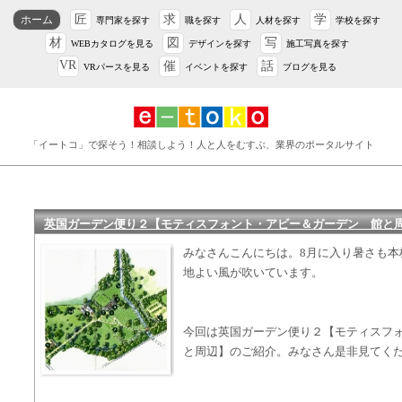
匠
求
人
学
ホーム
専門家を探す
職を探す
人材を探す
学校を探す
材
図
写
WEBカタログを見る
デザインを探す
施工写真を探す
VR
催
話
VRパースを見る
イベントを探す
ブログを見る
「イートコ」で探そう！相談しよう！人と人をむすぶ、業界のポータルサイト
英国ガーデン便り２【モティスフォント・アビー＆ガーデン 館と
みなさんこんにちは。8月に入り暑さも本
地よい風が吹いています。
今回は英国ガーデン便り２【モティスフ
と周辺】のご紹介。みなさん是非見てく