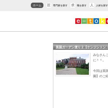
匠
求
人
ホーム
専門家を探す
職を探す
人材を探す
英国ガーデン便り２【ケンジントン
みなさん
に＾＾。
今回は英
園】のご