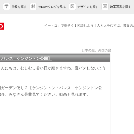
学
材
図
写
学校を探す
WEBカタログを見る
デザインを探す
施工写真を探す
「イートコ」で探そう！相談しよう！人と人をむすぶ、業界の
日本の庭、外国の庭
・パレス ケンジントン公園】
こんにちは。むしむし暑い日が続きますね。夏バテしないよう
国ガーデン便り２【ケンジントン・パレス ケンジントン公
紹介。みなさん是非見てください。動画も見れます。